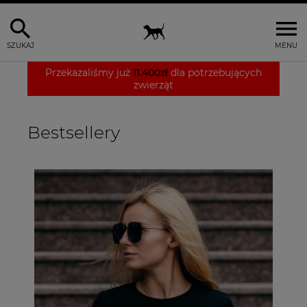
SZUKAJ
MENU
Przekazaliśmy już
11.400zł
dla potrzebujących
zwierząt
Bestsellery