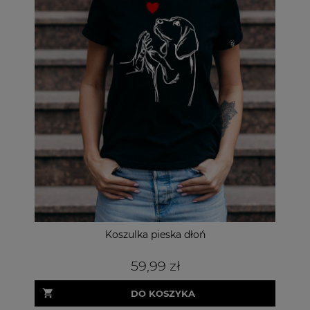
Drewniane podkładki pod kubek kolorowe pieski
Fil
9,99 zł
DO KOSZYKA