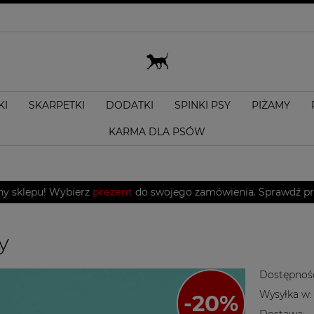
KI
SKARPETKI
DODATKI
SPINKI PSY
PIŻAMY
KARMA DLA PSÓW
ny sklepu! Wybierz
prezent
do swojego zamówienia. Sprawdź pro
y
Dostępnoś
Wysyłka w:
Dostawa: