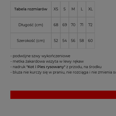
Tabela rozmiarów
XS
S
M
L
XL
Długość (cm)
68
69
70
71
72
Szerokość (cm)
52
54
56
58
60
- podwójne szwy wykończeniowe
- metka żakardowa wszyta w lewy rękaw
- nadruk
"Kot i Pies rysowany"
z przodu, na środku
- bluza nie kurczy się w praniu, nie rozciąga i nie zmienia