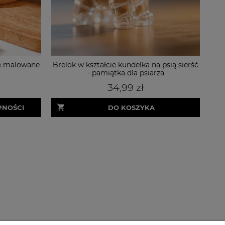
ie malowane
Brelok w kształcie kundelka na psią sierść
P
- pamiątka dla psiarza
34,99 zł
PNOŚCI
DO KOSZYKA