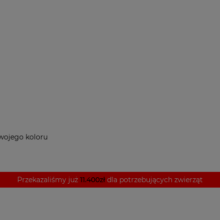
 swojego koloru
Przekazaliśmy już
11.400zł
dla potrzebujących zwierząt