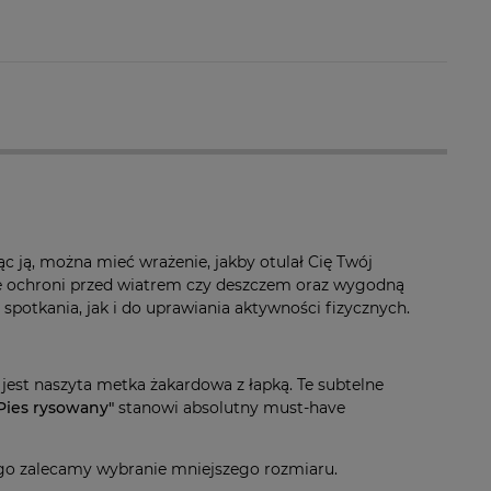
a ewentualnych
i
ąc ją, można mieć wrażenie, jakby otulał Cię Twój
nie ochroni przed wiatrem czy deszczem oraz wygodną
spotkania, jak i do uprawiania aktywności fizycznych.
jest naszyta metka żakardowa z łapką. Te subtelne
 Pies rysowany"
stanowi absolutny must-have
go zalecamy wybranie mniejszego rozmiaru.