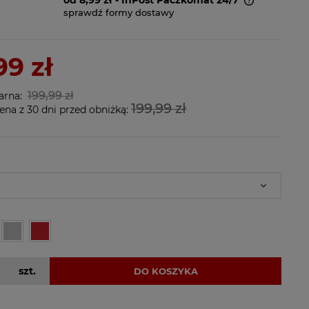
sprawdź formy dostawy
Cena nie zawiera ewentualnych
kosztów płatności
99 zł
199,99 zł
arna:
199,99 zł
ena z 30 dni przed obniżką:
szt.
DO KOSZYKA