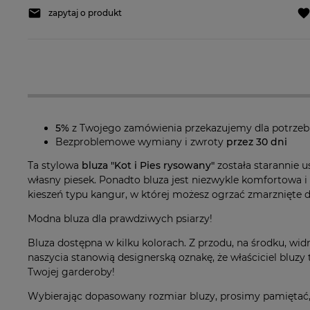
zapytaj o produkt
5%
z Twojego zamówienia przekazujemy dla potrze
Bezproblemowe wymiany i zwroty
przez 30 dni
Ta stylowa
bluza "Kot i Pies rysowany"
została starannie u
własny piesek. Ponadto bluza jest niezwykle komfortowa i
kieszeń typu kangur, w której możesz ogrzać zmarznięte dł
Modna bluza dla prawdziwych psiarzy!
Bluza dostępna w kilku kolorach. Z przodu, na środku, wid
naszycia stanowią designerską oznakę, że właściciel bluzy 
Twojej garderoby!
Wybierając dopasowany rozmiar bluzy, prosimy pamiętać