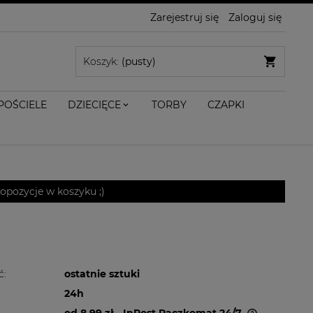
Zarejestruj się
Zaloguj się
Koszyk:
(pusty)
POŚCIELE
DZIECIĘCE
TORBY
CZAPKI
pozycje w koszyku ;)
ć:
ostatnie sztuki
24h
od 8,99 zł
- InPost Paczkomat 24/7