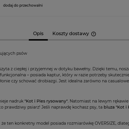
dodaj do przechowalni
Opis
Koszty dostawy
Cena nie zawier
kosztów płatnośc
bujących psów
szyta z ciepłej i przyjemnej w dotyku bawełny. Dzięki temu, nosz
 funkcjonalna – posiada kaptur, który w razie potrzeby skutecz
onie czy schować drobiazgi. Jest idealna zarówno na casualowe 
nieje nadruk
"Kot i Pies rysowany"
. Natomiast na lewym rękawie 
to prawdziwy psiarz! Jeśli naprawdę kochasz psy, ta
bluza
"Kot i
, że ten konkretny model posiada rozmiarówkę OVERSIZE, dlate