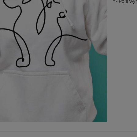
*
- Pole w