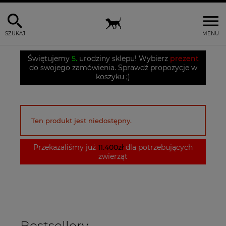
SZUKAJ
MENU
Świętujemy
5.
urodziny sklepu! Wybierz
prezent
do swojego zamówienia. Sprawdź propozycje w
koszyku ;)
Ten produkt jest niedostępny.
Przekazaliśmy już
11.400zł
dla potrzebujących
zwierząt
Bestsellery