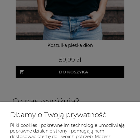
Koszulka pieska dłoń
Dre
59,99 zł
DO KOSZYKA
Co nas wyróżnia?
Dbamy o Twoją prywatność
Pliki cookies i pokrewne im technologie umożliwiają
poprawne działanie strony i pomagają nam
dostosować ofertę do Twoich potrzeb. Możesz