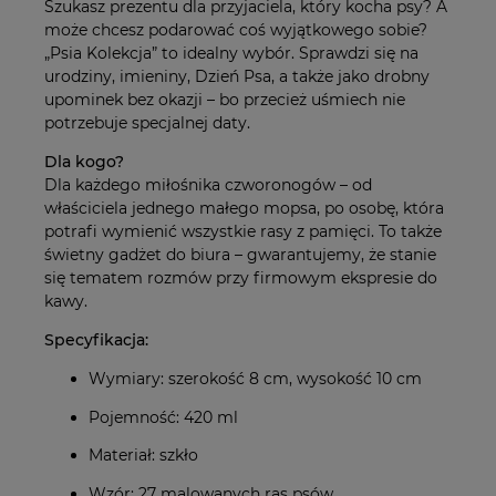
Szukasz prezentu dla przyjaciela, który kocha psy? A
może chcesz podarować coś wyjątkowego sobie?
„Psia Kolekcja” to idealny wybór. Sprawdzi się na
urodziny, imieniny, Dzień Psa, a także jako drobny
upominek bez okazji – bo przecież uśmiech nie
potrzebuje specjalnej daty.
Dla kogo?
Dla każdego miłośnika czworonogów – od
właściciela jednego małego mopsa, po osobę, która
potrafi wymienić wszystkie rasy z pamięci. To także
świetny gadżet do biura – gwarantujemy, że stanie
się tematem rozmów przy firmowym ekspresie do
kawy.
Specyfikacja:
Wymiary: szerokość 8 cm, wysokość 10 cm
Pojemność: 420 ml
Materiał: szkło
Wzór: 27 malowanych ras psów