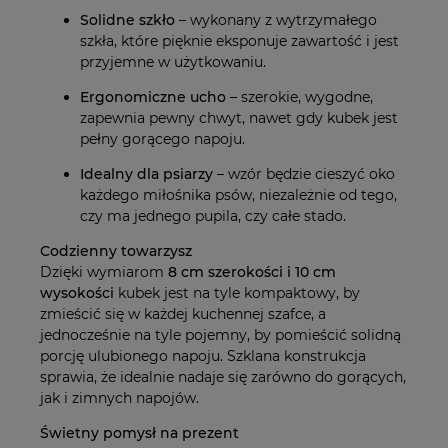
Solidne szkło
– wykonany z wytrzymałego
szkła, które pięknie eksponuje zawartość i jest
przyjemne w użytkowaniu.
Ergonomiczne ucho
– szerokie, wygodne,
zapewnia pewny chwyt, nawet gdy kubek jest
pełny gorącego napoju.
Idealny dla psiarzy
– wzór będzie cieszyć oko
każdego miłośnika psów, niezależnie od tego,
czy ma jednego pupila, czy całe stado.
Codzienny towarzysz
Dzięki wymiarom
8 cm szerokości i 10 cm
wysokości
kubek jest na tyle kompaktowy, by
zmieścić się w każdej kuchennej szafce, a
jednocześnie na tyle pojemny, by pomieścić solidną
porcję ulubionego napoju. Szklana konstrukcja
sprawia, że idealnie nadaje się zarówno do gorących,
jak i zimnych napojów.
Świetny pomysł na prezent