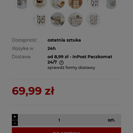
Dostępność:
ostatnia sztuka
Wysyłka w:
24h
Dostawa:
od 8,99 zł
- InPost Paczkomat
24/7
sprawdź formy dostawy
Cena nie zawiera ewentualnych kosztów
płatności
69,99 zł
+
szt.
-