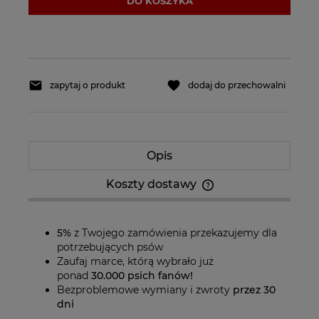
DO KOSZYKA
zapytaj o produkt
dodaj do przechowalni
Opis
Koszty dostawy
Cena nie zawiera ewentualnych kosztów
płatności
5%
z Twojego zamówienia przekazujemy dla
potrzebujących psów
Zaufaj marce, którą wybrało już
ponad
30.000 psich fanów!
Bezproblemowe wymiany i zwroty
przez 30
dni