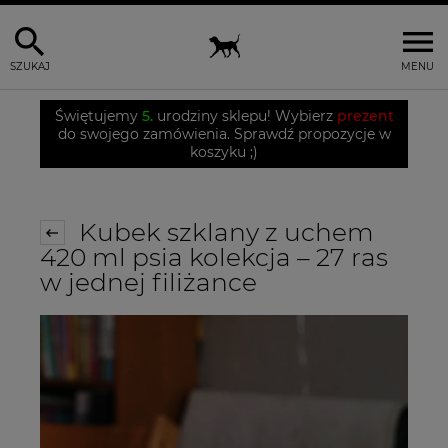
SZUKAJ
MENU
Świętujemy
5.
urodziny sklepu! Wybierz
prezent
do swojego zamówienia. Sprawdź propozycje w
koszyku ;)
Kubek szklany z uchem
420 ml psia kolekcja – 27 ras
w jednej filiżance