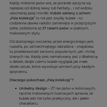
Każdy miłośnik psów wie, że poranek zaczyna się
najlepiej od dobrej kawy lub herbaty… i od widoku
ukochanej psiej mordki.
Kubek szklany z uchem
„Psia Kolekcja”
to nie jest zwykły kubek – to
codzienna dawka radości zamknięta w przejrzystym
szkle, ozdobiona aż
27 rasami psów
w pięknym,
malowanym stylu.
Od dostojnego owczarka, przez energicznego jack
russella, po uśmiechniętego labradora – znajdziesz
tu przedstawicieli zarówno popularnych, jak i mniej
znanych ras. Każdy pies namalowany jest z dbałością
o detale, dzięki czemu kubek wygląda jak małe
dzieło sztuki, które wywołuje uśmiech przy każdym
spojrzeniu.
Dlaczego pokochasz „Psią Kolekcję”?
Unikalny design
– 27 ras psów w kolorowych,
ręcznie malowanych ilustracjach sprawia, że
kubek jest nie tylko praktyczny, ale i pełen
charakteru.