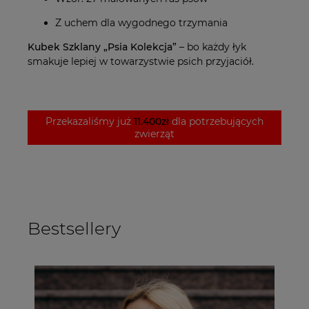
Z uchem dla wygodnego trzymania
Kubek Szklany „Psia Kolekcja”
– bo każdy łyk
smakuje lepiej w towarzystwie psich przyjaciół.
Przekazaliśmy już
11.400zł
dla potrzebujących
zwierząt
Bestsellery