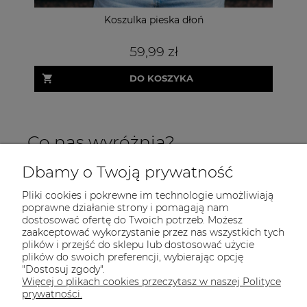
Koszulka pieska dłoń
Dre
59,99 zł
DO KOSZYKA
Co nas wyróżnia?
Dbamy o Twoją prywatność
Pliki cookies i pokrewne im technologie umożliwiają
poprawne działanie strony i pomagają nam
dostosować ofertę do Twoich potrzeb. Możesz
zaakceptować wykorzystanie przez nas wszystkich tych
plików i przejść do sklepu lub dostosować użycie
INFORMACJE
plików do swoich preferencji, wybierając opcję
"Dostosuj zgody".
POMOC
Więcej o plikach cookies przeczytasz w naszej Polityce
prywatności.
MOJE KONTO