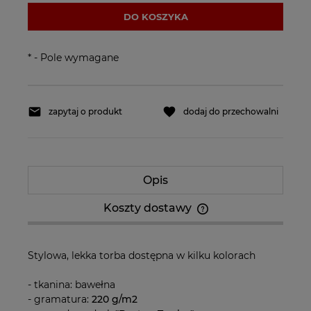
DO KOSZYKA
*
- Pole wymagane
zapytaj o produkt
dodaj do przechowalni
Opis
Koszty dostawy
Cena nie zawiera ewentualnych kosztów
płatności
Stylowa, lekka torba dostępna w kilku kolorach
- tkanina: bawełna
- gramatura:
220 g/m2