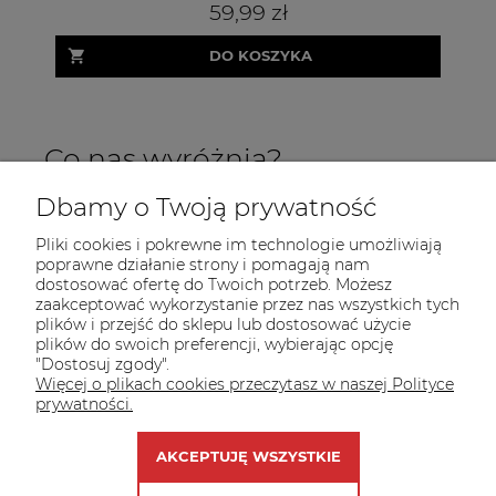
59,99 zł
DO KOSZYKA
Co nas wyróżnia?
Dbamy o Twoją prywatność
Pliki cookies i pokrewne im technologie umożliwiają
poprawne działanie strony i pomagają nam
dostosować ofertę do Twoich potrzeb. Możesz
zaakceptować wykorzystanie przez nas wszystkich tych
plików i przejść do sklepu lub dostosować użycie
INFORMACJE
plików do swoich preferencji, wybierając opcję
"Dostosuj zgody".
POMOC
Więcej o plikach cookies przeczytasz w naszej Polityce
prywatności.
MOJE KONTO
AKCEPTUJĘ WSZYSTKIE