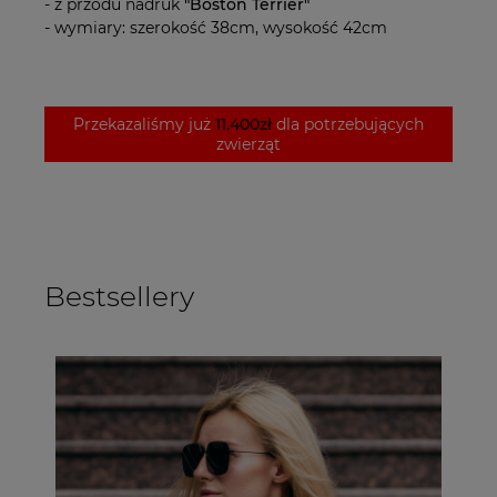
- z przodu nadruk
"Boston Terrier"
- wymiary: szerokość 38cm, wysokość 42cm
Przekazaliśmy już
11.400zł
dla potrzebujących
zwierząt
Bestsellery