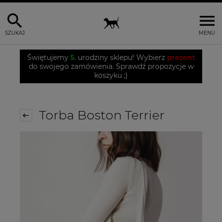
SZUKAJ
MENU
Świętujemy
5.
urodziny sklepu! Wybierz
prezent
do swojego zamówienia. Sprawdź propozycje w
koszyku ;)
Torba Boston Terrier