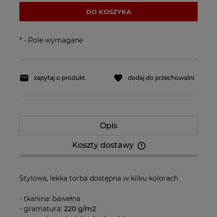
DO KOSZYKA
*
- Pole wymagane
zapytaj o produkt
dodaj do przechowalni
Opis
Koszty dostawy
Cena nie zawiera ewentualnych kosztów
płatności
Stylowa, lekka torba dostępna w kilku kolorach
- tkanina: bawełna
- gramatura:
220 g/m2