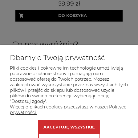
59,99 zł
DO KOSZYKA
Co nas wyróżnia?
Dbamy o Twoją prywatność
Pliki cookies i pokrewne im technologie umożliwiają
poprawne działanie strony i pomagają nam
dostosować ofertę do Twoich potrzeb. Możesz
zaakceptować wykorzystanie przez nas wszystkich tych
plików i przejść do sklepu lub dostosować użycie
INFORMACJE
plików do swoich preferencji, wybierając opcję
"Dostosuj zgody".
POMOC
Więcej o plikach cookies przeczytasz w naszej Polityce
prywatności.
MOJE KONTO
AKCEPTUJĘ WSZYSTKIE