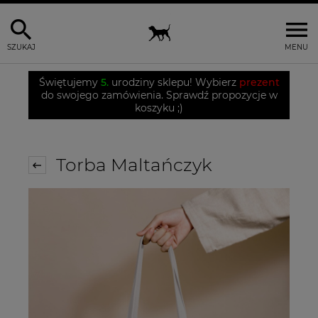
SZUKAJ
MENU
Świętujemy
5.
urodziny sklepu! Wybierz
prezent
do swojego zamówienia. Sprawdź propozycje w
koszyku ;)
Torba Maltańczyk