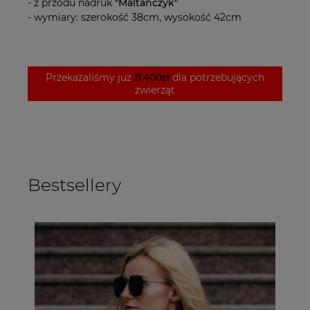
- z przodu nadruk
"Maltańczyk"
- wymiary: szerokość 38cm, wysokość 42cm
Przekazaliśmy już
11.400zł
dla potrzebujących
zwierząt
Bestsellery