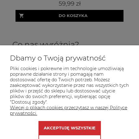
59,99 zł
DO KOSZYKA
Co nas wyróżnia?
Dbamy o Twoją prywatność
Pliki cookies i pokrewne im technologie umożliwiają
poprawne działanie strony i pomagają nam
dostosować ofertę do Twoich potrzeb. Możesz
zaakceptować wykorzystanie przez nas wszystkich tych
plików i przejść do sklepu lub dostosować użycie
INFORMACJE
plików do swoich preferencji, wybierając opcję
"Dostosuj zgody".
POMOC
Więcej o plikach cookies przeczytasz w naszej Polityce
prywatności.
MOJE KONTO
AKCEPTUJĘ WSZYSTKIE