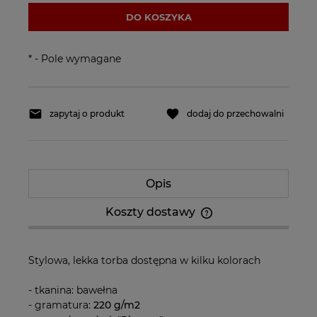
DO KOSZYKA
*
- Pole wymagane
zapytaj o produkt
dodaj do przechowalni
Opis
Koszty dostawy
Cena nie zawiera ewentualnych kosztów
płatności
Stylowa, lekka torba dostępna w kilku kolorach
- tkanina: bawełna
- gramatura:
220 g/m2