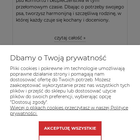
psu komfortu i bezpieczeństwa w tym
przełomowym czasie. Dbając o potrzeby swojego
psa, tworzysz harmonijną i szczęśliwą rodzinę, w
której każdy czuje się kochany i doceniony.
czytaj całość »
Dbamy o Twoją prywatność
Pliki cookies i pokrewne im technologie umożliwiają
poprawne działanie strony i pomagają nam
dostosować ofertę do Twoich potrzeb. Możesz
zaakceptować wykorzystanie przez nas wszystkich tych
plików i przejść do sklepu lub dostosować użycie
INFORMACJE
plików do swoich preferencji, wybierając opcję
"Dostosuj zgody".
POMOC
Więcej o plikach cookies przeczytasz w naszej Polityce
prywatności.
MOJE KONTO
AKCEPTUJĘ WSZYSTKIE