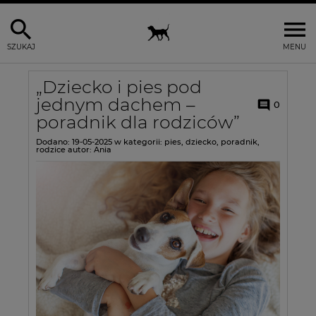
SZUKAJ
MENU
„Dziecko i pies pod
jednym dachem –
0
poradnik dla rodziców”
Dodano:
19-05-2025
w kategorii:
pies
,
dziecko
,
poradnik
,
rodzice
autor:
Ania