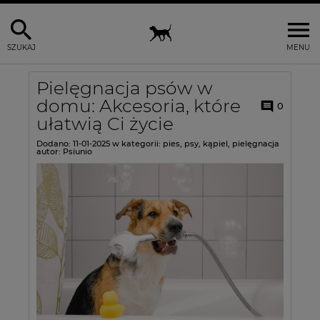
SZUKAJ
MENU
Pielęgnacja psów w
domu: Akcesoria, które
0
ułatwią Ci życie
Dodano:
11-01-2025
w kategorii:
pies
,
psy
,
kąpiel
,
pielęgnacja
autor:
Psiunio