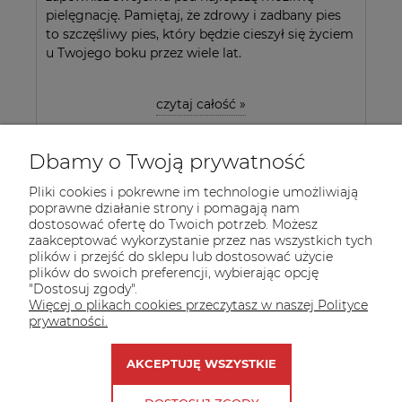
pielęgnację. Pamiętaj, że zdrowy i zadbany pies
to szczęśliwy pies, który będzie cieszył się życiem
u Twojego boku przez wiele lat.
czytaj całość »
Dbamy o Twoją prywatność
Pliki cookies i pokrewne im technologie umożliwiają
poprawne działanie strony i pomagają nam
dostosować ofertę do Twoich potrzeb. Możesz
zaakceptować wykorzystanie przez nas wszystkich tych
plików i przejść do sklepu lub dostosować użycie
INFORMACJE
plików do swoich preferencji, wybierając opcję
"Dostosuj zgody".
POMOC
Więcej o plikach cookies przeczytasz w naszej Polityce
prywatności.
MOJE KONTO
AKCEPTUJĘ WSZYSTKIE